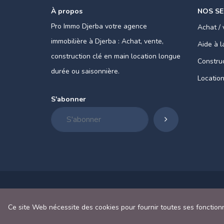
À propos
NOS SE
Pro Immo Djerba votre agence
Achat / 
immobilière à Djerba : Achat, vente,
Aide à l
construction clé en main location longue
Construc
durée ou saisonnière.
Location
S'abonner
Accueil
Propriété
Contact
A propos
Ce site Web nécessite des cookies pour fournir toutes ses fonctionna