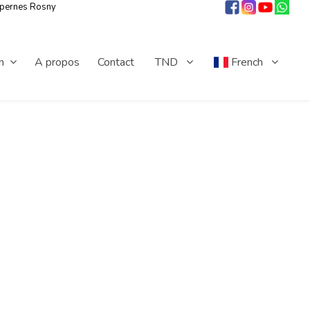
 pernes Rosny
n
A propos
Contact
TND
French