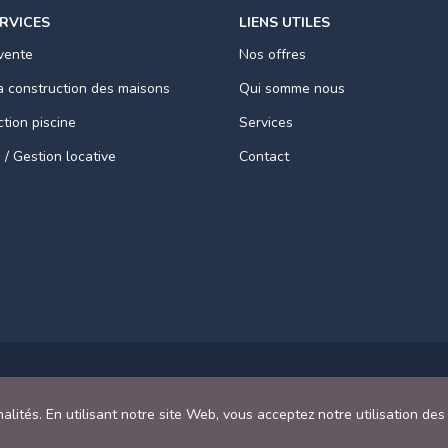
RVICES
LIENS UTILES
vente
Nos offres
a construction des maisons
Qui somme nous
tion piscine
Services
 / Gestion locative
Contact
© 
lités. En utilisant notre site Web, vous acceptez notre utilisation des