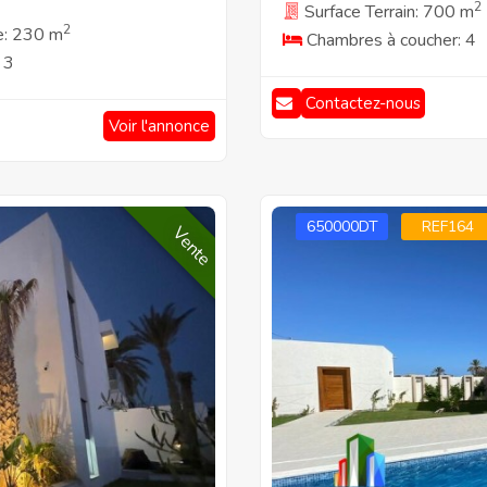
2
Surface Terrain: 700 m
2
e: 230 m
Chambres à coucher: 4
 3
Contactez-nous
Voir l'annonce
650000DT
REF164
Vente