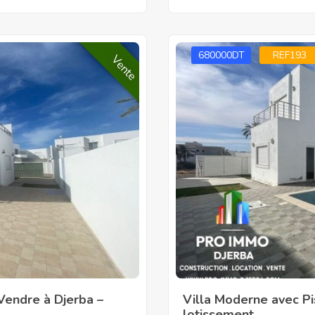
680000DT
REF193
Vente
 Vendre à Djerba –
Villa Moderne avec Pi
lotissement