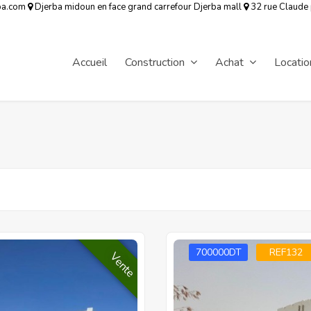
ba.com
Djerba midoun en face grand carrefour Djerba mall
32 rue Claude
Accueil
Construction
Achat
Locatio
700000DT
REF132
Vente