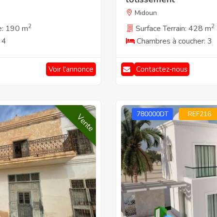
Midoun
2
2
e: 190 m
Surface Terrain: 428 m
 4
Chambres à coucher: 3
Voir l'annonce
Contactez-nous
780000DT
REF216
Vente