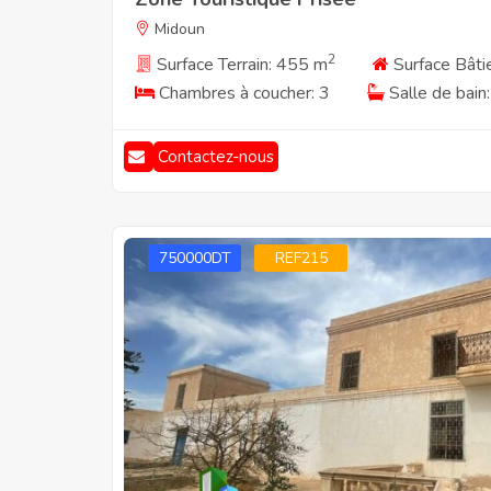
Midoun
2
Surface Terrain: 455 m
Surface Bâti
Chambres à coucher: 3
Salle de bain:
Contactez-nous
750000DT
REF215