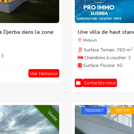
à Djerba dans la zone
Une villa de haut stan
Midoun
2
Surface Terrain: 760 m
 3
Chambres à coucher: 3
Surface Piscine: 40
Voir l'annonce
Contactez-nous
780000DT
REF191
Vente